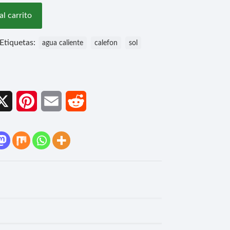
al carrito
Etiquetas:
agua caliente
calefon
sol
cebook
X
Pinterest
Email
Reddit