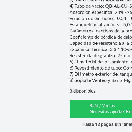
3) Marco: acero inoxidable de
4) Tubo de vacío: QB-AL-CU-SS
Absorción específica: 93% -9
Relación de emisiones: 0,04 – 
Estanqueidad al vacío: <= 5,0
Parámetros inactivos de la p
Coeficiente de pérdida de calo
Capacidad de resistencia a la
Expansión térmica: 3.3 * 10-6
Resistencia de granizo: 25mm
5) El material del aislamient
6) Revestimiento de tubo: Co 
7) Diámetro exterior del tanq
8) Soporte Venteo y Barra Mg 
3 disponibles
Raúl / Ventas
Necesitás ayuda? B
Hasta 12 pagos sin tarje