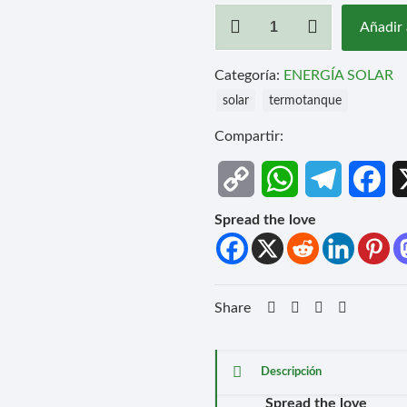
Termotanque
Añadir 
solar
200
lts
Categoría:
ENERGÍA SOLAR
100
solar
termotanque
%
acero
Compartir:
inoxidable
calidad
Copy
WhatsApp
Telegram
Fa
premium
cantidad
Link
Spread the love
Share
Descripción
Spread the love