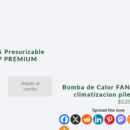
 Presurizable
TOP PREMIUM
Añadir al
Bomba de Calor FAN
carrito
climatizacion pi
$
3.2
Spread the love