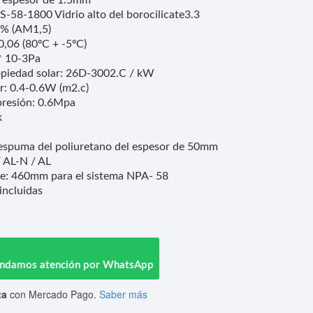
l espesor de 1.5mm
-58-1800 Vidrio alto del borocilicate3.3
6% (AM1,5)
0,06 (80ºC + -5ºC)
 * 10-3Pa
ropiedad solar: 26D-3002.C / kW
r: 0.4-0.6W (m2.c)
 presión: 0.6Mpa
k
o: espuma del poliuretano del espesor de 50mm
/ AL-N / AL
ue: 460mm para el sistema NPA- 58
incluidas
rindamos atención por WhatsApp
ta
con Mercado Pago.
Saber más