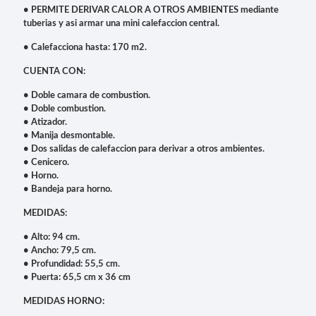
• PERMITE DERIVAR CALOR A OTROS AMBIENTES mediante
tuberias y asi armar una mini calefaccion central.
• Calefacciona hasta: 170 m2.
CUENTA CON:
•
Doble camara de combustion.
• Doble combustion.
• Atizador.
• Manija desmontable.
• Dos salidas de calefaccion para derivar a otros ambientes.
• Cenicero.
• Horno.
• Bandeja para horno.
MEDIDAS:
• Alto: 94 cm.
• Ancho: 79,5 cm.
• Profundidad: 55,5 cm.
• Puerta: 65,5 cm x 36 cm
MEDIDAS HORNO: