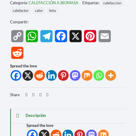
Categoría:
CALEFACCIÓN A BIOMASA
Etiquetas:
calefaccion
calefactor
calor
leña
Compartir:
Copy
WhatsApp
Telegram
Facebook
X
Pinterest
Email
Link
Reddit
Spread the love
Share
Descripción
Spread the love