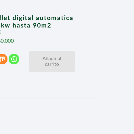
let digital automatica
8kw hasta 90m2
ado con
40.000
.00
e 5
Añadir al
carrito