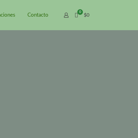
0
aciones
Contacto
$0