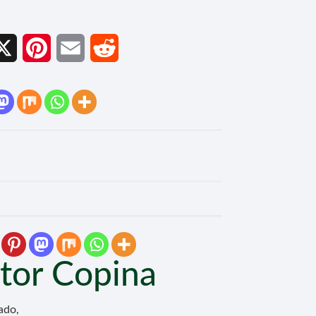
cebook
X
Pinterest
Email
Reddit
tor Copina
ado,