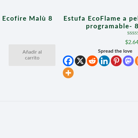
i Ecofire Malù 8
Estufa EcoFlame a pel
programable- 
Valor
$
2.6
5
d
Spread the love
Añadir al
carrito