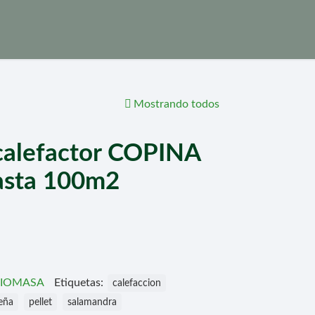
Mostrando todos
lefactor COPINA
asta 100m2
BIOMASA
Etiquetas:
calefaccion
leña
pellet
salamandra