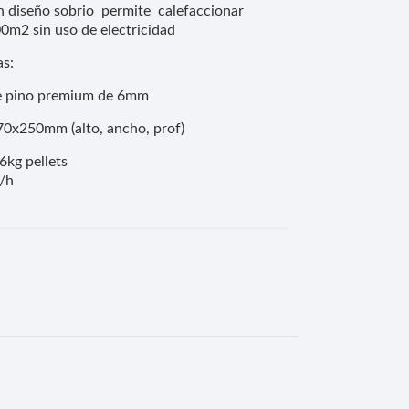
n diseño sobrio permite calefaccionar
0m2 sin uso de electricidad
as:
de pino premium de 6mm
0x250mm (alto, ancho, prof)
6kg pellets
/h