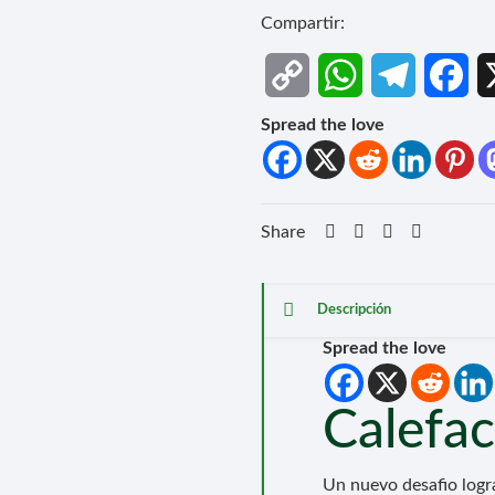
Compartir:
Copy
WhatsApp
Telegram
Fa
Link
Spread the love
Share
Descripción
Spread the love
Calefac
Un nuevo desafio logr